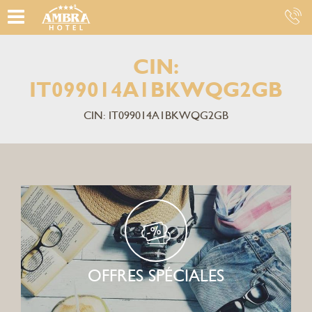
CIN:
IT099014A1BKWQG2GB
CIN: IT099014A1BKWQG2GB
OFFRES SPÉCIALES