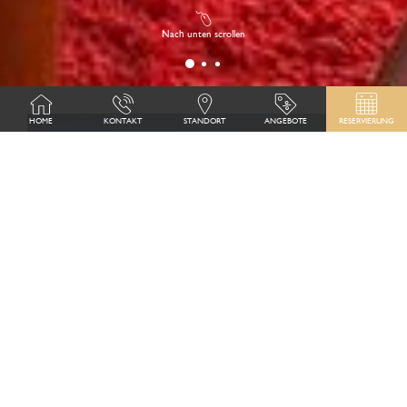
Nach unten scrollen
HOME
KONTAKT
STANDORT
ANGEBOTE
RESERVIERUNG
OFFIZIELLE WEBSEITE
WARUM BEI UNS BUCHEN?
SPEZIELLER EXKLUSIVER RABATT