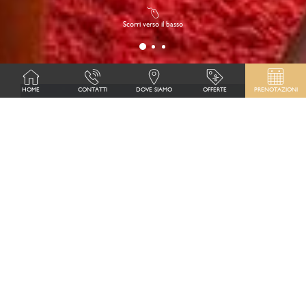
Scorri verso il basso
HOME
CONTATTI
DOVE SIAMO
OFFERTE
PRENOTAZIONI
OFFICIAL WEBSITE
PERCHÈ PRENOTARE CON NOI?
SCONTO SPECIALE ESCLUSIVO